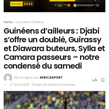
Home
Guinéens D'ailleurs
Guinéens d’ailleurs : Djabi
s’offre un doublé, Guirassy
et Diawara buteurs, Sylla et
Camara passeurs – notre
condensé du samedi
Mis en ligne par
AFRICASPORT
A
A
27 avril 2025
Temps de lecture:5 minutes