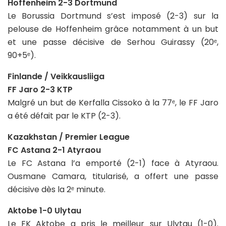
Hoffenheim 2-3 Dortmund
Le Borussia Dortmund s’est imposé (2-3) sur la
pelouse de Hoffenheim grâce notamment à un but
et une passe décisive de Serhou Guirassy (20ᵉ,
90+5ᵉ).
Finlande / Veikkausliiga
FF Jaro 2-3 KTP
Malgré un but de Kerfalla Cissoko à la 77ᵉ, le FF Jaro
a été défait par le KTP (2-3).
Kazakhstan / Premier League
FC Astana 2-1 Atyraou
Le FC Astana l’a emporté (2-1) face à Atyraou.
Ousmane Camara, titularisé, a offert une passe
décisive dès la 2ᵉ minute.
Aktobe 1-0 Ulytau
Le FK Aktobe a pris le meilleur sur Ulytau (1-0).