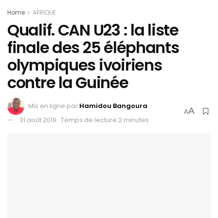
Home
AFRIQUE
Qualif. CAN U23 : la liste
finale des 25 éléphants
olympiques ivoiriens
contre la Guinée
Mis en ligne par
Hamidou Bangoura
A
A
31 août 2019
Temps de lecture:2 minutes