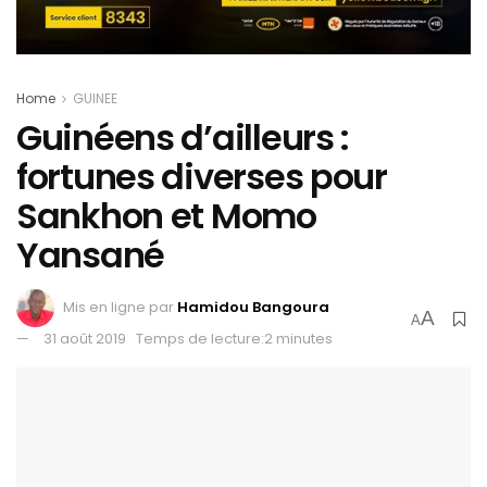
Home
GUINEE
Guinéens d’ailleurs :
fortunes diverses pour
Sankhon et Momo
Yansané
Mis en ligne par
Hamidou Bangoura
A
A
31 août 2019
Temps de lecture:2 minutes