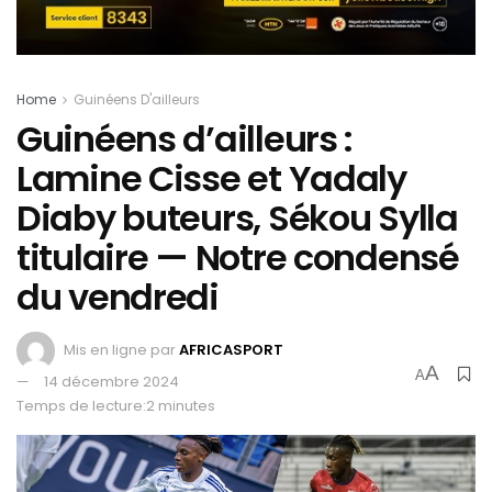
Home
Guinéens D'ailleurs
Guinéens d’ailleurs :
Lamine Cisse et Yadaly
Diaby buteurs, Sékou Sylla
titulaire — Notre condensé
du vendredi
Mis en ligne par
AFRICASPORT
A
A
14 décembre 2024
Temps de lecture:2 minutes