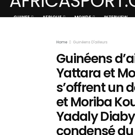
GUINEE
AFRIQUE
MONDE
INTERVIEW
Home
Guinéens D'ailleurs
Guinéens d’ai
Yattara et 
s’offrent un 
et Moriba Ko
Yadaly Diaby
condensé du