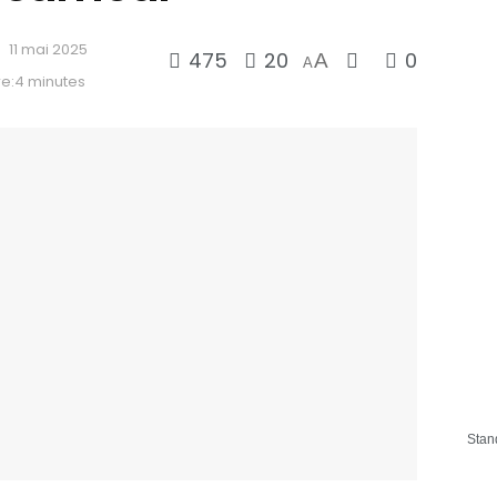
11 mai 2025
475
20
0
A
A
re:4 minutes
Stan