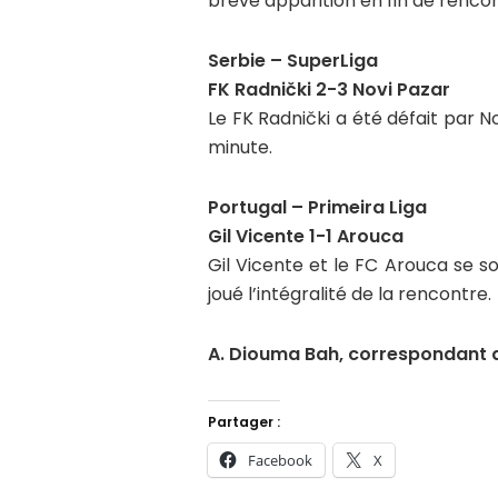
brève apparition en fin de rencon
Serbie – SuperLiga
FK Radnički 2-3 Novi Pazar
Le FK Radnički a été défait par N
minute.
Portugal – Primeira Liga
Gil Vicente 1-1 Arouca
Gil Vicente et le FC Arouca se son
joué l’intégralité de la rencontre.
A. Diouma Bah, correspondant d
Partager :
Facebook
X