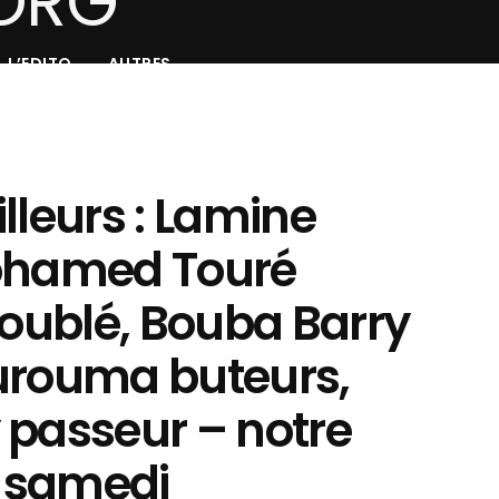
L’EDITO
AUTRES
lleurs : Lamine
Mohamed Touré
doublé, Bouba Barry
urouma buteurs,
 passeur – notre
 samedi