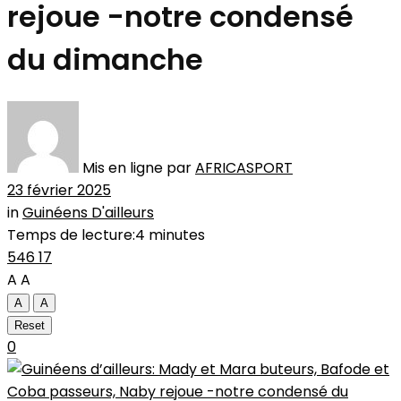
rejoue -notre condensé
du dimanche
Mis en ligne par
AFRICASPORT
23 février 2025
in
Guinéens D'ailleurs
Temps de lecture:4 minutes
546
17
A
A
A
A
Reset
0