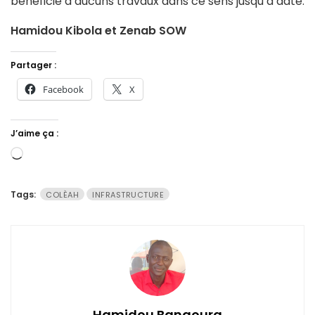
bénéficié d’aucuns travaux dans ce sens jusqu’à date.
Hamidou Kibola et Zenab SOW
Partager :
Facebook
X
J’aime ça :
Chargement…
Tags:
COLÈAH
INFRASTRUCTURE
Hamidou Bangoura