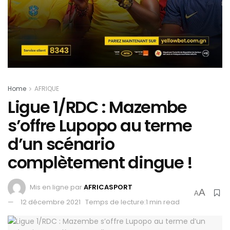
Home
AFRIQUE
Ligue 1/RDC : Mazembe
s’offre Lupopo au terme
d’un scénario
complètement dingue !
Mis en ligne par
AFRICASPORT
A
A
12 décembre 2021
Temps de lecture:1 min read