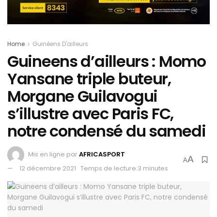
Home
Guinéens D'ailleurs
Guineens d’ailleurs : Momo
Yansane triple buteur,
Morgane Guilavogui
s’illustre avec Paris FC,
notre condensé du samedi
Mis en ligne par
AFRICASPORT
A
A
12 décembre 2021
Temps de lecture:3 minutes