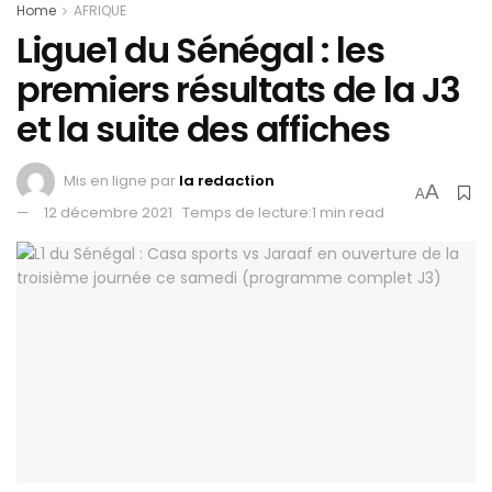
Home
AFRIQUE
Ligue1 du Sénégal : les
premiers résultats de la J3
et la suite des affiches
Mis en ligne par
la redaction
A
A
12 décembre 2021
Temps de lecture:1 min read