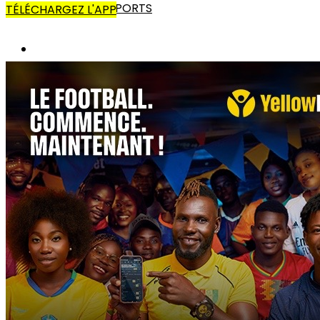
AUTRES SPORTS
TÉLÉCHARGEZ L'APP
AFRIQUE
CANS
LIGUE DES CHAMPIONS
COUPE CAF
CHAN
AUTRES COMPÉTITIONS
MONDE