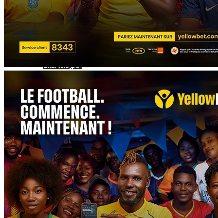
EUROPE
ASIE
AMERIQUE
INTERVIEW
L’EDITO
AUTRES
À LA UNE
TÉLÉCHARGEZ L'APP