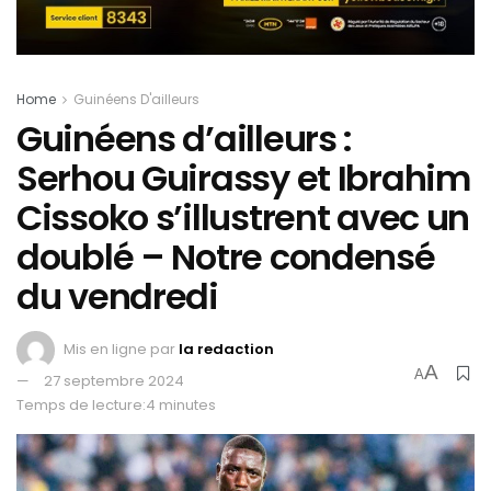
Home
Guinéens D'ailleurs
Guinéens d’ailleurs :
Serhou Guirassy et Ibrahim
Cissoko s’illustrent avec un
doublé – Notre condensé
du vendredi
Mis en ligne par
la redaction
A
A
27 septembre 2024
Temps de lecture:4 minutes