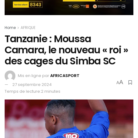
Home
AFRIQUE
Tanzanie : Moussa
Camara, le nouveau « roi »
des cages du Simba SC
Mis en ligne par
AFRICASPORT
A
A
27 septembre 2024
Temps de lecture:2 minutes