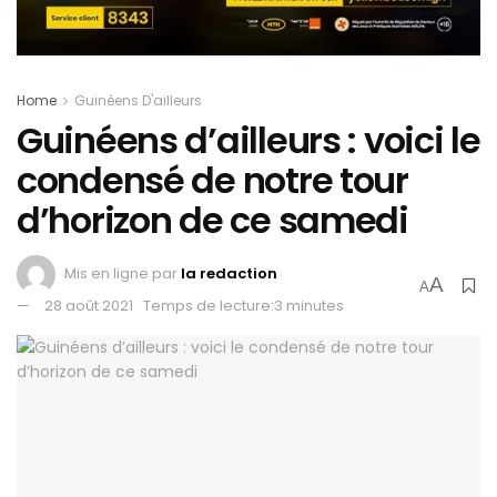
Home
Guinéens D'ailleurs
Guinéens d’ailleurs : voici le
condensé de notre tour
d’horizon de ce samedi
Mis en ligne par
la redaction
A
A
28 août 2021
Temps de lecture:3 minutes