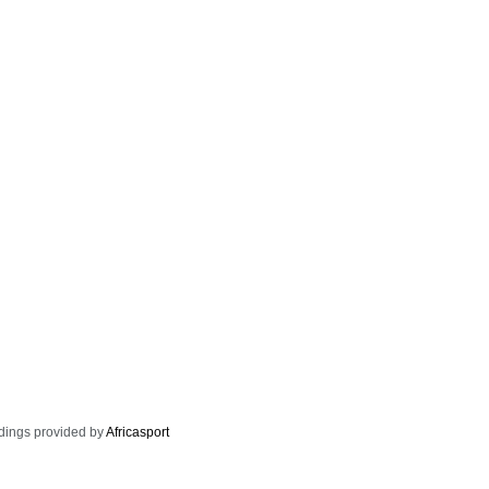
dings provided by
Africasport