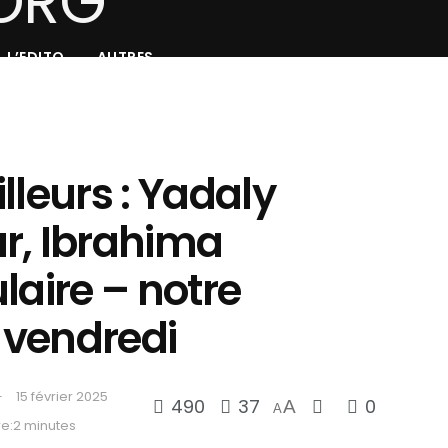
L’EDITO
AUTRES
lleurs : Yadaly
r, Ibrahima
laire – notre
 vendredi
15 février 2025
490
37
0
A
A
e:2 minutes