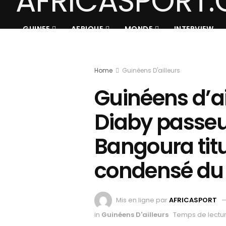
GUINEE
AFRIQUE
MONDE
INTERVIEW
Home
Guinéens D'ailleurs
Guinéens d’ai
Diaby passeu
Bangoura titu
condensé du
Mis en ligne par
AFRICASPORT
in
Guinéens D'ailleurs
Temps de lectur