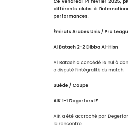
Ce vendredi 14 février 2025, pl
différents clubs à l’internatio
performances.
Émirats Arabes Unis / Pro Leag
Al Bataeh 2-2 Dibba Al-Hisn
Al Bataeh a concédé le nul à dom
a disputé l’intégralité du match.
Suède / Coupe
AIK 1-1 Degerfors IF
AIK a été accroché par Degerfor
la rencontre.