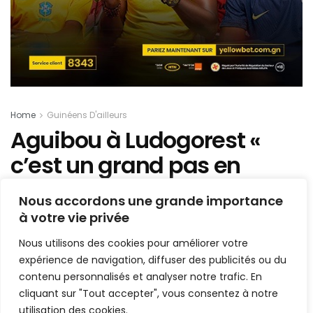
Home
Guinéens D'ailleurs
Aguibou à Ludogorest «
c’est un grand pas en
avant… »
Nous accordons une grande importance
à votre vie privée
Mis en ligne par
AFRICASPORT
A
A
Nous utilisons des cookies pour améliorer votre
16 juillet 2024
Temps de lecture:1 min read
expérience de navigation, diffuser des publicités ou du
contenu personnalisés et analyser notre trafic. En
cliquant sur "Tout accepter", vous consentez à notre
utilisation des cookies.