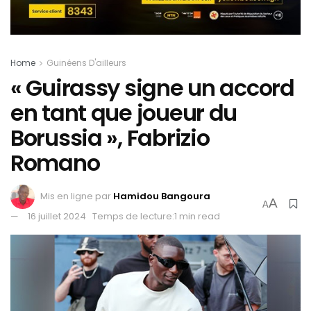
Home
Guinéens D'ailleurs
« Guirassy signe un accord
en tant que joueur du
Borussia », Fabrizio
Romano
Mis en ligne par
Hamidou Bangoura
A
A
16 juillet 2024
Temps de lecture:1 min read