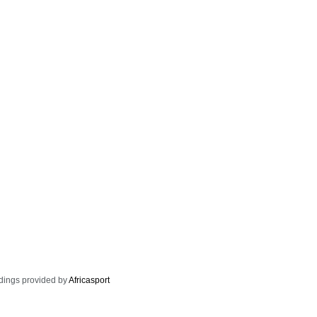
dings provided by
Africasport