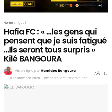
Home
ligue 1
Hafia FC : « …les gens qui
pensent que je suis fatigué
…Ils seront tous surpris »
Kilé BANGOURA
Mis en ligne par
Hamidou Bangoura
A
A
9 septembre 2020
Temps de lecture:2 minutes