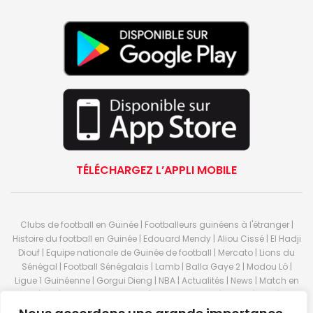
TÉLÉCHARGEZ L’APPLI MOBILE
Clubs de football en Guinée | Footballeurs guinéens à l'étranger |
Histoire du football en Guinée | Edouard Mendy | Aliou Cissé | El Hadji
Diouf | Equipe nationale de Guinée de football | Mercato | Lions du
Sénégal | Football Sénégalais | Lamb | Balla Gaye 2 | Modou Lô |
Ligue 1 Guinéenne | Gorgui Dieng | NBA | Actualités | News | Match en
direct | But | Actualité au Guinée | Premier League | Ligue 1 | Liga | Serie
A | LSFP | Conakry | Guinée | Sport Guineen | Basket Guineens | Foot