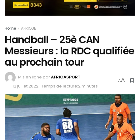
Home
AFRIQUE
Handball – 25è CAN
Messieurs : la RDC qualifiée
au prochain tour
Mis en ligne par
AFRICASPORT
A
A
12 juillet 2022
Temps de lecture:2 minutes