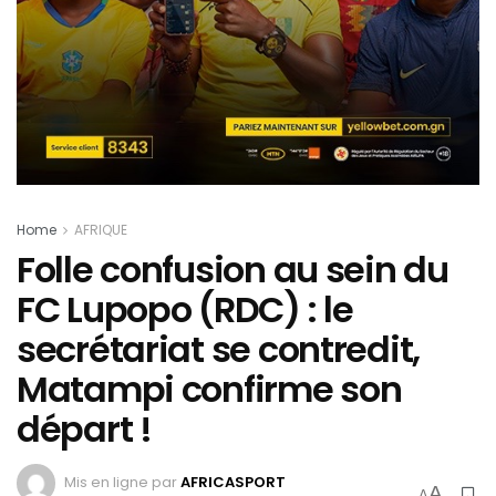
Home
AFRIQUE
Folle confusion au sein du
FC Lupopo (RDC) : le
secrétariat se contredit,
Matampi confirme son
départ !
Mis en ligne par
AFRICASPORT
A
A