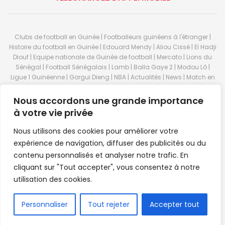
Clubs de football en Guinée | Footballeurs guinéens à l'étranger |
Histoire du football en Guinée | Edouard Mendy | Aliou Cissé | El Hadji
Diouf | Equipe nationale de Guinée de football | Mercato | Lions du
Sénégal | Football Sénégalais | Lamb | Balla Gaye 2 | Modou Lô |
Ligue 1 Guinéenne | Gorgui Dieng | NBA | Actualités | News | Match en
direct | But | Actualité au Guinée | Premier League | Ligue 1 | Liga | Serie
A | LSFP | Conakry | Guinée | Sport Guineen | Basket Guineens | Foot
Nous accordons une grande importance
Guineen | Handball Guinee | Match Guinee | Championnat Guinée |
à votre vie privée
Stade du 28 septembre | Coupe d'Afrique des nations de football |
Equipe de Guinee| Equipe national de Guinée | Senegal Equipe |
Nous utilisons des cookies pour améliorer votre
Guinée | Le Senegal | Dakar | Coupe de Guinée | Stade du 28
expérience de navigation, diffuser des publicités ou du
septembre | Foot Club | Sport Guinee | Sport Senegal | Paris Foot |
contenu personnalisés et analyser notre trafic. En
Sport en direct | Boxe | Sénégal Dakar | La Guinée | Live Sport | RTG |
cliquant sur "Tout accepter", vous consentez à notre
Guinee en direct | Foot en direct | Foot direct | Eurosports | Football
direct | Vidéo | Télécharger Africasport | Clubs de football guinéens |
utilisation des cookies.
Premier Bet Guinée | Guinee game | Pronostic | Pari foot Guinée |
Feguifoot.com. © 2023
Africasport
- Premium WordPress news &
FR
Personnaliser
Tout rejeter
Accepter tout
magazine theme by
Confordev
.