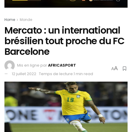
Home
Monde
Mercato : un international
brésilien tout proche du FC
Barcelone
Mis en ligne par
AFRICASPORT
A
A
12 juillet 2022
Temps de lecture:1 min read