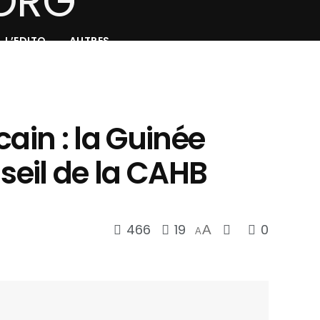
L’EDITO
AUTRES
cain : la Guinée
nseil de la CAHB
466
19
0
A
A