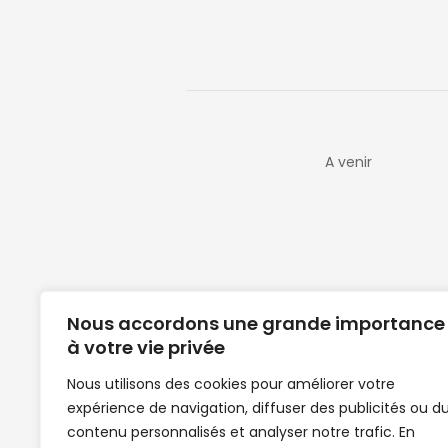
A venir
Nous accordons une grande importance
à votre vie privée
Nous utilisons des cookies pour améliorer votre
expérience de navigation, diffuser des publicités ou d
Clubs de football en Guinée | Footballeurs 
contenu personnalisés et analyser notre trafic. En
de Guinée de football | Mercato | Lions du