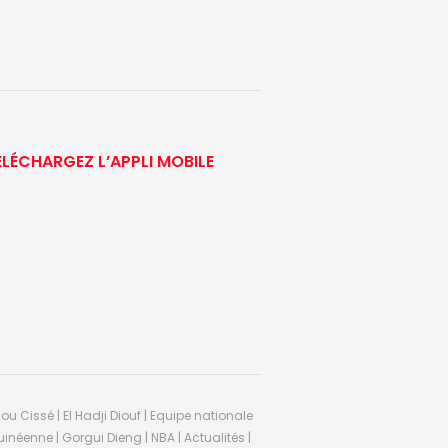
ÉLÉCHARGEZ L’APPLI MOBILE
ou Cissé | El Hadji Diouf | Equipe nationale
inéenne | Gorgui Dieng | NBA | Actualités |