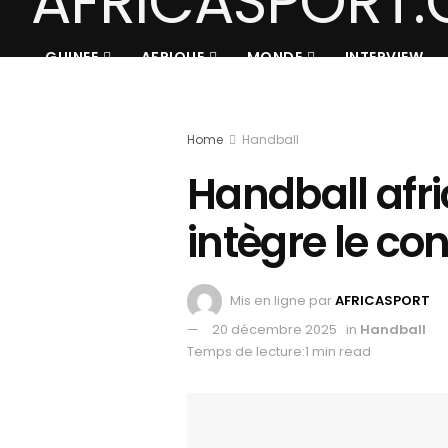
GUINEE
AFRIQUE
MONDE
INTERVIEW
Home
Handball
Handball afri
intègre le co
Mis en ligne par
AFRICASPORT
20 décembre 2025
in
Handball
Temps de lecture:1 min read