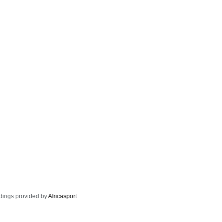
dings provided by
Africasport