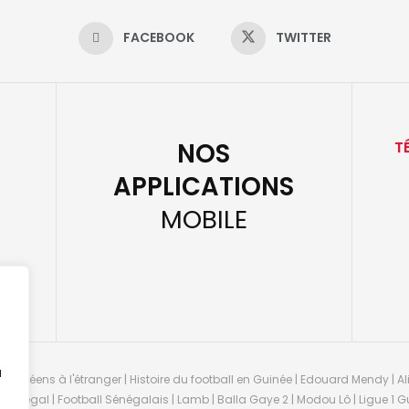
FACEBOOK
TWITTER
NOS
T
APPLICATIONS
MOBILE
u
guinéens à l'étranger | Histoire du football en Guinée | Edouard Mendy | Ali
 Sénégal | Football Sénégalais | Lamb | Balla Gaye 2 | Modou Lô | Ligue 1 Gu