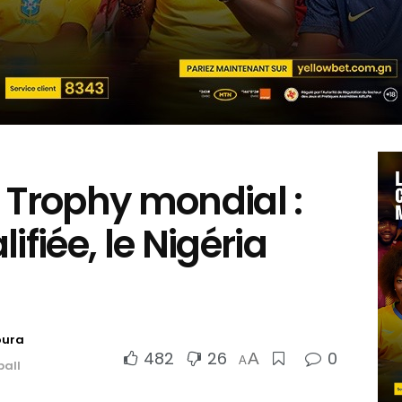
 Trophy mondial :
ifiée, le Nigéria
oura
482
26
0
A
A
all