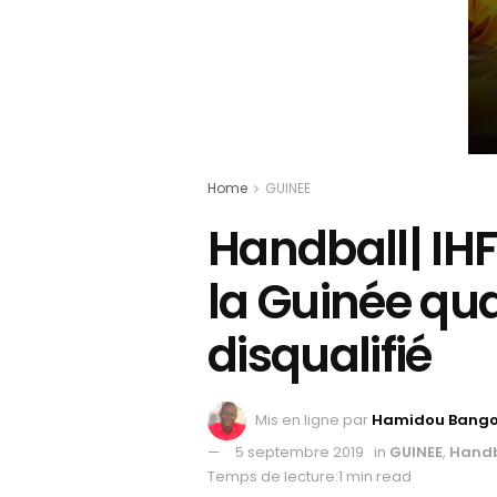
Home
GUINEE
Handball| IHF
la Guinée qual
disqualifié
Mis en ligne par
Hamidou Bang
5 septembre 2019
in
GUINEE
,
Handb
Temps de lecture:1 min read