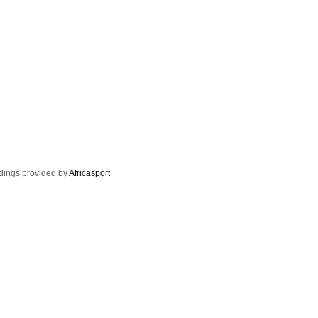
dings provided by
Africasport