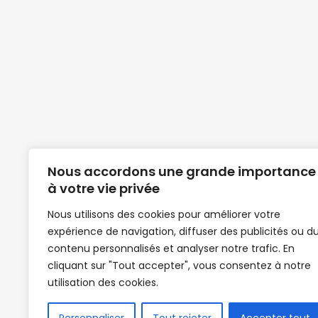
Nous accordons une grande importance
à votre vie privée
Nous utilisons des cookies pour améliorer votre
expérience de navigation, diffuser des publicités ou d
Clubs de football en Guinée | Footballeurs 
contenu personnalisés et analyser notre trafic. En
de Guinée de football | Mercato | Lions du
cliquant sur "Tout accepter", vous consentez à notre
News | Match en direct | But | Actualité au G
utilisation des cookies.
| Handball Guinee | Match Guinee | Champi
de Guinée | Senegal Equipe | Guinée | Le Se
en direct | Boxe | Sénégal Dakar | La Guin