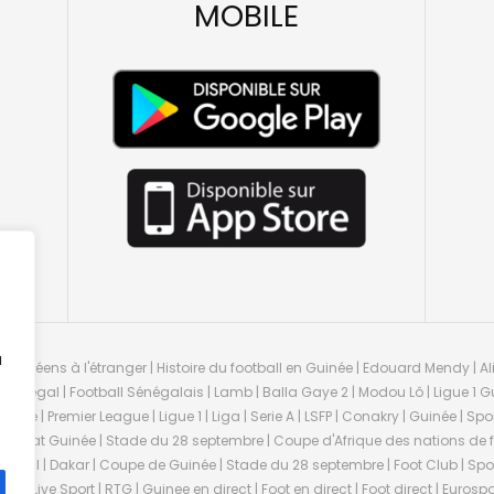
MOBILE
u
guinéens à l'étranger | Histoire du football en Guinée | Edouard Mendy | Ali
 Sénégal | Football Sénégalais | Lamb | Balla Gaye 2 | Modou Lô | Ligue 1 Gu
uinée | Premier League | Ligue 1 | Liga | Serie A | LSFP | Conakry | Guinée | 
onnat Guinée | Stade du 28 septembre | Coupe d'Afrique des nations de fo
negal | Dakar | Coupe de Guinée | Stade du 28 septembre | Foot Club | Sport
ée | Live Sport | RTG | Guinee en direct | Foot en direct | Foot direct | Eurospo