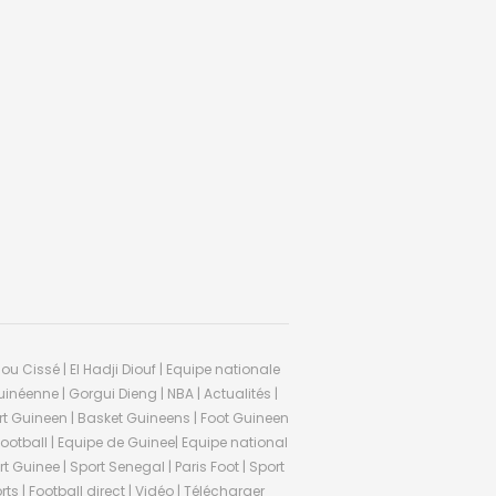
ou Cissé | El Hadji Diouf | Equipe nationale
inéenne | Gorgui Dieng | NBA | Actualités |
Sport Guineen | Basket Guineens | Foot Guineen
otball | Equipe de Guinee| Equipe national
 Guinee | Sport Senegal | Paris Foot | Sport
rts | Football direct | Vidéo | Télécharger