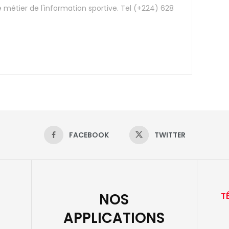
e métier de l'information sportive. Tel (+224) 628
FACEBOOK
TWITTER
NOS
T
APPLICATIONS