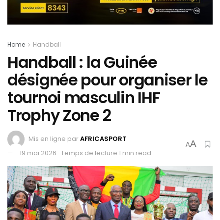
Home
Handball
Handball : la Guinée
désignée pour organiser le
tournoi masculin IHF
Trophy Zone 2
Mis en ligne par
AFRICASPORT
A
A
19 mai 2026
Temps de lecture:1 min read