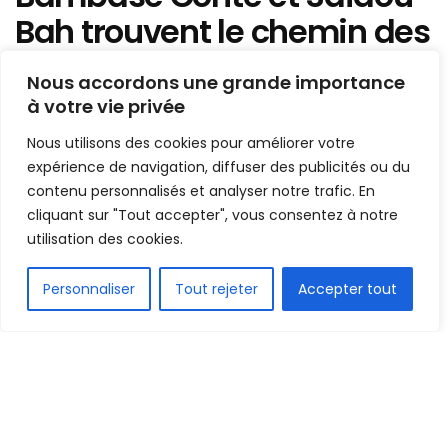
Bah trouvent le chemin des
filets, Moriba Kourouma et
Nous accordons une grande importance
Aladji Bamba décisifs
à votre vie privée
Nous utilisons des cookies pour améliorer votre
Mis en ligne par
AFRICASPORT
A
A
expérience de navigation, diffuser des publicités ou du
18 mai 2026
Temps de lecture:3 minutes
contenu personnalisés et analyser notre trafic. En
cliquant sur "Tout accepter", vous consentez à notre
utilisation des cookies.
FR
Personnaliser
Tout rejeter
Accepter tout
1.5k