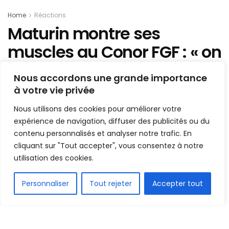
Home
Réactions
Maturin montre ses
muscles au Conor FGF : « on
va arrêter le football
Nous accordons une grande importance
purement et simplement
à votre vie privée
et rien d’autre »
Nous utilisons des cookies pour améliorer votre
expérience de navigation, diffuser des publicités ou du
Mis en ligne par
Hamidou Bangoura
contenu personnalisés et analyser notre trafic. En
A
A
cliquant sur "Tout accepter", vous consentez à notre
22 juin 2022
Temps de lecture:2 minutes
utilisation des cookies.
FR
Personnaliser
Tout rejeter
Accepter tout