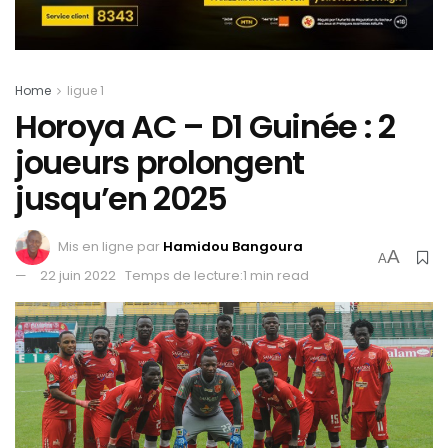
Home
ligue 1
Horoya AC – D1 Guinée : 2
joueurs prolongent
jusqu’en 2025
Mis en ligne par
Hamidou Bangoura
A
A
22 juin 2022
Temps de lecture:1 min read