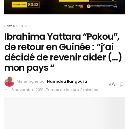
Home
GUINEE
Ibrahima Yattara “Pokou”,
de retour en Guinée : “j’ai
décidé de revenir aider (…)
mon pays “
Mis en ligne par
Hamidou Bangoura
A
A
8 novembre 2019
Temps de lecture:2 minutes