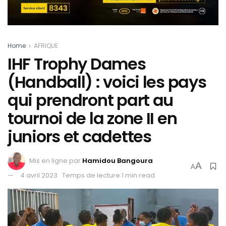
Home
AFRIQUE
IHF Trophy Dames
(Handball) : voici les pays
qui prendront part au
tournoi de la zone II en
juniors et cadettes
Mis en ligne par
Hamidou Bangoura
A
A
4 avril 2023
Temps de lecture:1 min read