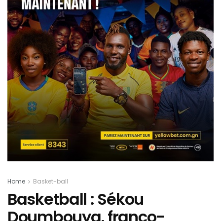
Home
Basket-ball
Basketball : Sékou
Doumbouya, franco-