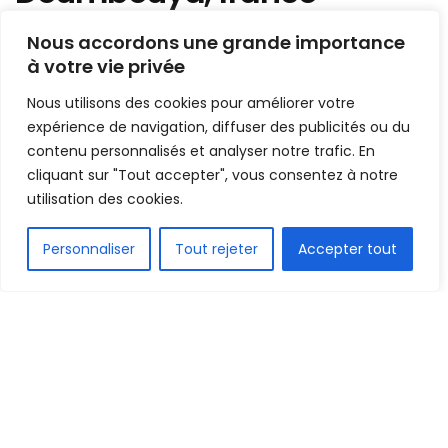
guinéen, veut revenir en
Nous accordons une grande importance
NBA !
à votre vie privée
Nous utilisons des cookies pour améliorer votre
Mis en ligne par
Hamidou Bangoura
A
A
expérience de navigation, diffuser des publicités ou du
4 avril 2023
Temps de lecture:1 min read
contenu personnalisés et analyser notre trafic. En
cliquant sur "Tout accepter", vous consentez à notre
utilisation des cookies.
FR
Personnaliser
Tout rejeter
Accepter tout
1.5k
PARTAGE