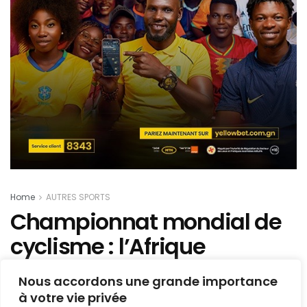
Home
AUTRES SPORTS
Championnat mondial de
cyclisme : l’Afrique
accueillera la 92e édition
Nous accordons une grande importance
cette année à Kigali
à votre vie privée