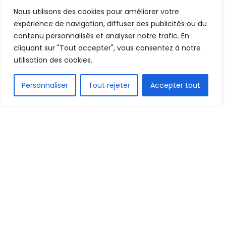
Nous utilisons des cookies pour améliorer votre
Mis en ligne par
AFRICASPORT
A
A
expérience de navigation, diffuser des publicités ou du
14 mai 2025
Temps de lecture:1 min read
contenu personnalisés et analyser notre trafic. En
cliquant sur "Tout accepter", vous consentez à notre
utilisation des cookies.
FR
Personnaliser
Tout rejeter
Accepter tout
Image d'illustration
1.5k
PARTAGE
Kigali, capitale du Rwanda, s’apprête à accueillir la
92e édition du championnat mondial de cyclisme,