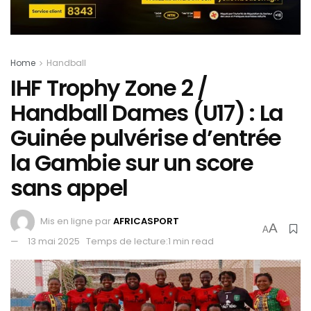
Home
Handball
IHF Trophy Zone 2 /
Handball Dames (U17) : La
Guinée pulvérise d’entrée
la Gambie sur un score
sans appel
Mis en ligne par
AFRICASPORT
A
A
13 mai 2025
Temps de lecture:1 min read