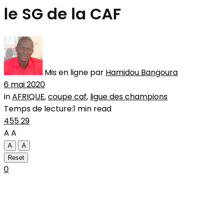
le SG de la CAF
Mis en ligne par
Hamidou Bangoura
6 mai 2020
in
AFRIQUE
,
coupe caf
,
ligue des champions
Temps de lecture:1 min read
455
29
A
A
A
A
Reset
0