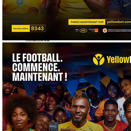
EUROPE
ASIE
AMERIQUE
INTERVIEW
L’EDITO
AUTRES
À LA UNE
TÉLÉCHARGEZ L'APP