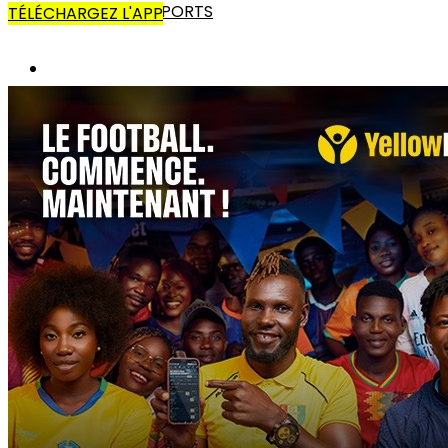
AUTRES SPORTS
TÉLÉCHARGEZ L'APP
AFRIQUE
CANS
LIGUE DES CHAMPIONS
COUPE CAF
CHAN
AUTRES COMPÉTITIONS
MONDE