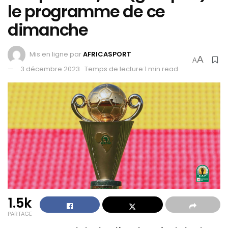
le programme de ce
dimanche
Mis en ligne par
AFRICASPORT
A
A
3 décembre 2023
Temps de lecture:1 min read
1.5k
PARTAGE