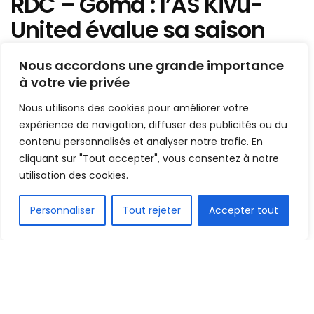
RDC – Goma : l’AS Kivu-
United évalue sa saison
2023-24, le président
Nous accordons une grande importance
Denard Luyeye a des
à votre vie privée
regrets…
Nous utilisons des cookies pour améliorer votre
expérience de navigation, diffuser des publicités ou du
Mis en ligne par
AFRICASPORT
contenu personnalisés et analyser notre trafic. En
A
A
cliquant sur "Tout accepter", vous consentez à notre
1 juillet 2024
Temps de lecture:2 minutes
utilisation des cookies.
FR
Personnaliser
Tout rejeter
Accepter tout