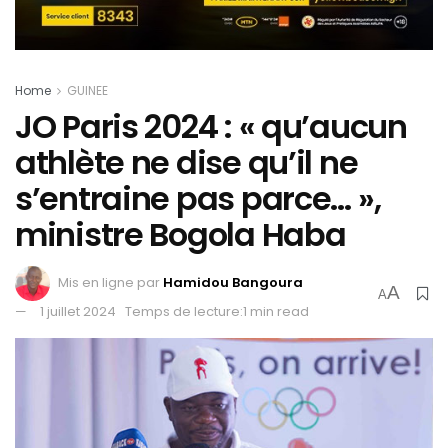
Home
GUINEE
JO Paris 2024 : « qu’aucun
athlète ne dise qu’il ne
s’entraine pas parce… »,
ministre Bogola Haba
Mis en ligne par
Hamidou Bangoura
A
A
1 juillet 2024
Temps de lecture:1 min read