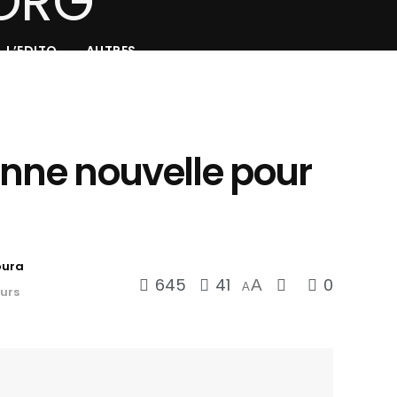
L’EDITO
AUTRES
onne nouvelle pour
oura
645
41
0
A
A
eurs