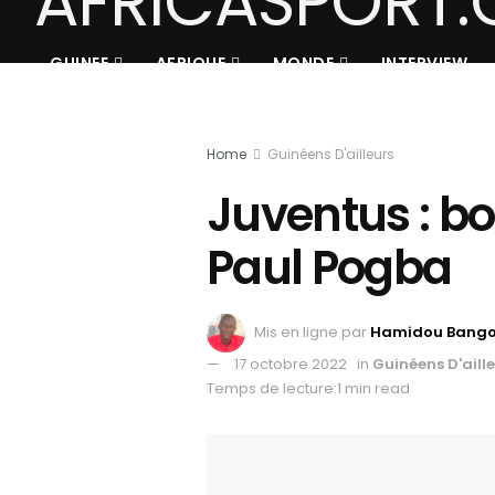
GUINEE
AFRIQUE
MONDE
INTERVIEW
Home
Guinéens D'ailleurs
Juventus : b
Paul Pogba
Mis en ligne par
Hamidou Bang
17 octobre 2022
in
Guinéens D'aill
Temps de lecture:1 min read