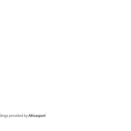
dings provided by
Africasport