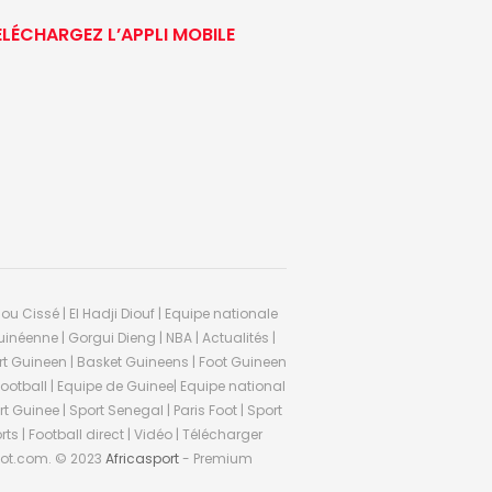
ÉLÉCHARGEZ L’APPLI MOBILE
ou Cissé | El Hadji Diouf | Equipe nationale
inéenne | Gorgui Dieng | NBA | Actualités |
Sport Guineen | Basket Guineens | Foot Guineen
otball | Equipe de Guinee| Equipe national
 Guinee | Sport Senegal | Paris Foot | Sport
rts | Football direct | Vidéo | Télécharger
ifoot.com. © 2023
Africasport
- Premium