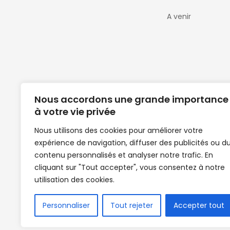
A venir
Nous accordons une grande importance
à votre vie privée
Nous utilisons des cookies pour améliorer votre
expérience de navigation, diffuser des publicités ou d
Clubs de football en Guinée | Footballeurs 
contenu personnalisés et analyser notre trafic. En
de Guinée de football | Mercato | Lions du
cliquant sur "Tout accepter", vous consentez à notre
News | Match en direct | But | Actualité au G
utilisation des cookies.
| Handball Guinee | Match Guinee | Champi
de Guinée | Senegal Equipe | Guinée | Le Se
en direct | Boxe | Sénégal Dakar | La Guin
Personnaliser
Tout rejeter
Accepter tout
Africasport | Clubs de football guinée