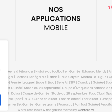
NOS
T
APPLICATIONS
MOBILE
u
guinéens à l'étranger | Histoire du football en Guinée | Edouard Mendy | Ali
 Sénégal | Football Sénégalais | Lamb | Balla Gaye 2 | Modou Lô | Ligue 1 Gu
uinée | Premier League | Ligue 1 | Liga | Serie A | LSFP | Conakry | Guinée | 
onnat Guinée | Stade du 28 septembre | Coupe d'Afrique des nations de fo
negal | Dakar | Coupe de Guinée | Stade du 28 septembre | Foot Club | Sport
ée | Live Sport | RTG | Guinee en direct | Foot en direct | Foot direct | Eurospo
ns | Premier Bet Guinée | Guinee game | Pronostic | Pari foot Guinée | Fegu
WordPress news & magazine theme by
Confordev
.