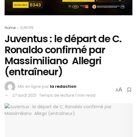
Home
EUROPE
Juventus : le départ de C.
Ronaldo confirmé par
Massimiliano Allegri
(entraîneur)
Mis en ligne par
la redaction
A
A
27 août 2021
Temps de lecture:1 min read