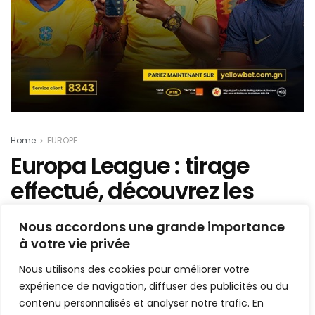
Home
EUROPE
Europa League : tirage
effectué, découvrez les
groupes
Nous accordons une grande importance
à votre vie privée
Mis en ligne par
Hamidou Bangoura
A
A
Nous utilisons des cookies pour améliorer votre
27 août 2021
Temps de lecture:2 minutes
expérience de navigation, diffuser des publicités ou du
contenu personnalisés et analyser notre trafic. En