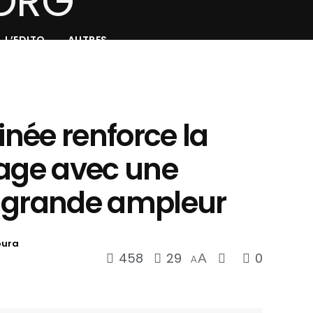
L’EDITO
AUTRES
inée renforce la
page avec une
 grande ampleur
oura
458
29
0
A
A