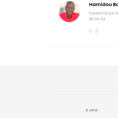
Hamidou B
Passionné par l
95 94 04
A venir