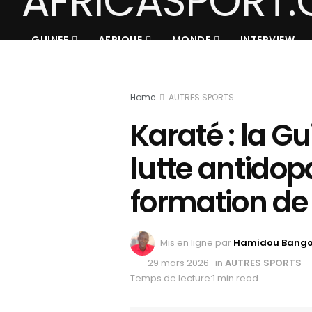
GUINEE
AFRIQUE
MONDE
INTERVIEW
Home
AUTRES SPORTS
Karaté : la Gu
lutte antido
formation de
Mis en ligne par
Hamidou Bang
29 mars 2026
in
AUTRES SPORTS
Temps de lecture:1 min read