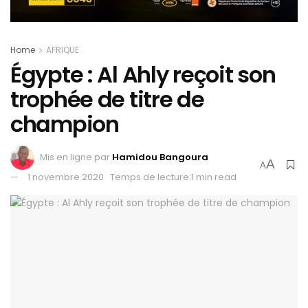
Home
AFRIQUE
Égypte : Al Ahly reçoit son
trophée de titre de
champion
Mis en ligne par
Hamidou Bangoura
A
A
1 novembre 2020
Temps de lecture:1 min read