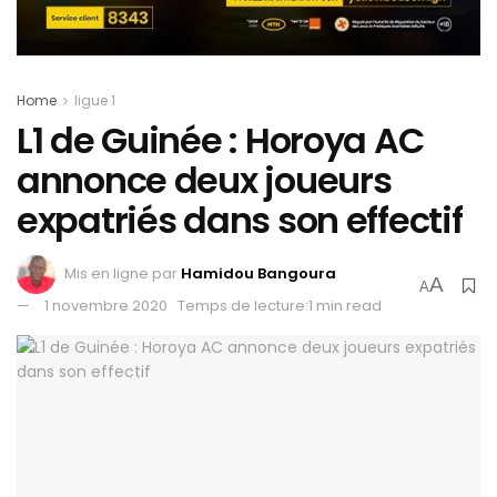
Home
ligue 1
L1 de Guinée : Horoya AC
annonce deux joueurs
expatriés dans son effectif
Mis en ligne par
Hamidou Bangoura
A
A
1 novembre 2020
Temps de lecture:1 min read