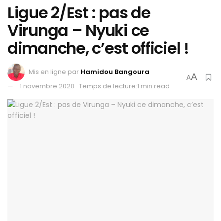
Ligue 2/Est : pas de
Virunga – Nyuki ce
dimanche, c’est officiel !
Mis en ligne par
Hamidou Bangoura
A
A
1 novembre 2020
Temps de lecture:1 min read