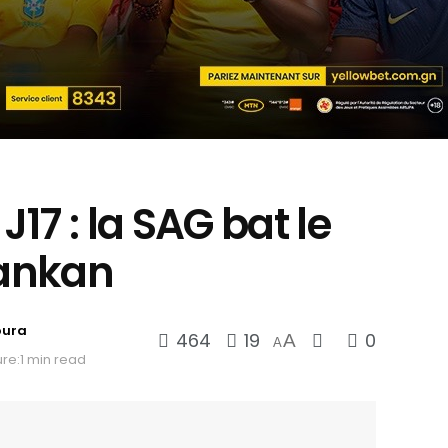
J17 : la SAG bat le
Kankan
oura
464
19
0
A
A
re:1 min read