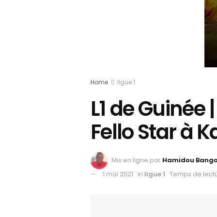
Home
ligue 1
L1 de Guinée | 
Fello Star à 
Mis en ligne par
Hamidou Bang
1 mai 2021
in
ligue 1
Temps de lectu