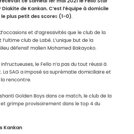
 recevait ce Samedi 1er mai 2021 le Fello Star
Diakite de Kankan. C’est l’équipe à domicile
le plus petit des score
s
(1-0)
.
’occasions et d’agressivités que le club de la
l’ultime club de Labé. L’unique but de la
ilieu défensif malien Mohamed Bakayoko.
nfructueuses, le Fello n’a pas du tout réussi à
. La SAG a imposé sa suprématie domiciliaire et
 la rencontre.
’Ashanti Golden Boys dans ce match, le club de la
s et grimpe provisoirement dans le top 4 du
s Kankan