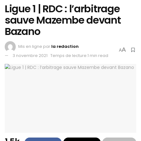
Ligue 1 | RDC : l’arbitrage
sauve Mazembe devant
Bazano
Mis en ligne par
la redaction
A
A
3 novembre 2021
Temps de lecture:1 min read