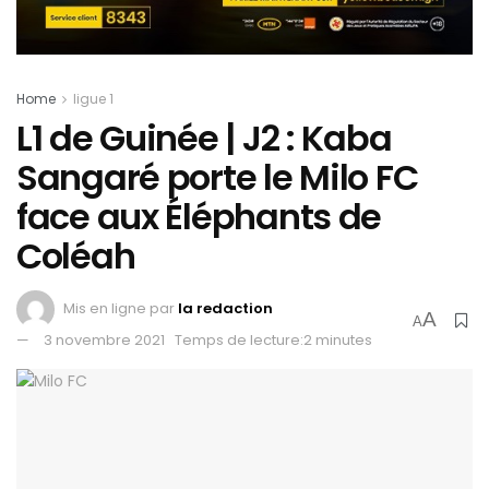
Home
ligue 1
L1 de Guinée | J2 : Kaba
Sangaré porte le Milo FC
face aux Éléphants de
Coléah
Mis en ligne par
la redaction
A
A
3 novembre 2021
Temps de lecture:2 minutes