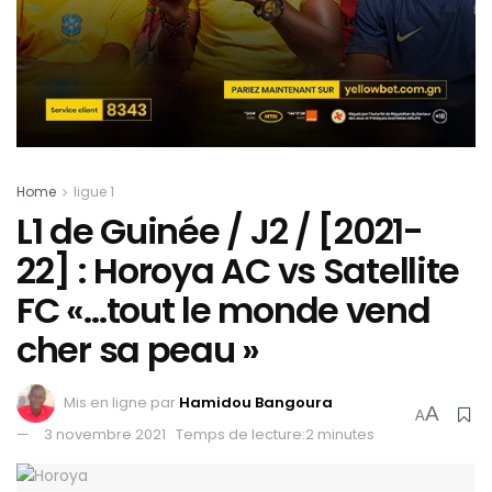
Home
ligue 1
L1 de Guinée / J2 / [2021-
22] : Horoya AC vs Satellite
FC «…tout le monde vend
cher sa peau »
Mis en ligne par
Hamidou Bangoura
A
A
3 novembre 2021
Temps de lecture:2 minutes