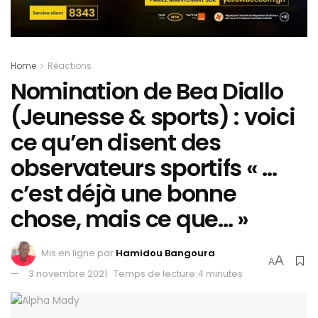
Home
Réactions
Nomination de Bea Diallo
(Jeunesse & sports) : voici
ce qu’en disent des
observateurs sportifs « …
c’est déjà une bonne
chose, mais ce que… »
Mis en ligne par
Hamidou Bangoura
A
A
3 novembre 2021
Temps de lecture:4 minutes