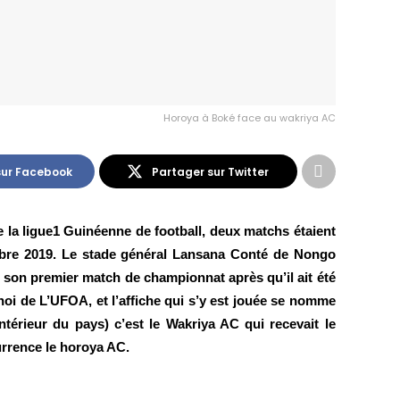
Horoya à Boké face au wakriya AC
sur Facebook
Partager sur Twitter
 la ligue1 Guinéenne de football, deux matchs étaient 
re 2019. Le stade général Lansana Conté de Nongo 
n son premier match de championnat après qu’il ait été 
oi de L’UFOA, et l’affiche qui s’y est jouée se nomme 
ntérieur du pays) c’est le Wakriya AC qui recevait le 
urrence le horoya AC. 