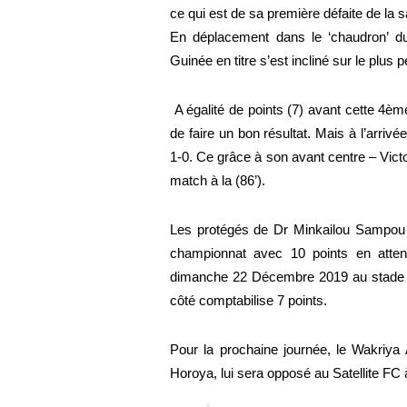
ce qui est de sa première défaite de la
En déplacement dans le ‘chaudron’ du
Guinée en titre s’est incliné sur le plus 
 A égalité de points (7) avant cette 4ème journée, les deux équipes avaient toutes pour ambitions 
de faire un bon résultat. Mais à l’arriv
1-0. Ce grâce à son avant centre – Victo
match à la (86’).
Les protégés de Dr Minkailou Sampou (P
championnat avec 10 points en atte
dimanche 22 Décembre 2019 au stade d
côté comptabilise 7 points.
Pour la prochaine journée, le Wakriya 
Horoya, lui sera opposé au Satellite FC