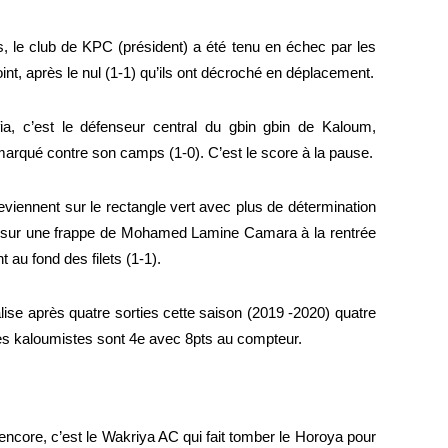
, le club de KPC (président) a été tenu en échec par les 
kaloumistes, qui sont rentrés avec un point, après le nul (1-1) qu’ils ont décroché en déplacement. 
ia, c’est le défenseur central du gbin gbin de Kaloum, 
qué contre son camps (1-0). C’est le score à la pause.
eviennent sur le rectangle vert avec plus de détermination 
ront sur une frappe de Mohamed Lamine Camara à la rentrée 
 au fond des filets (1-1).
les kaloumistes sont 4e avec 8pts au compteur. 
encore, c’est le Wakriya AC qui fait tomber le Horoya pour 