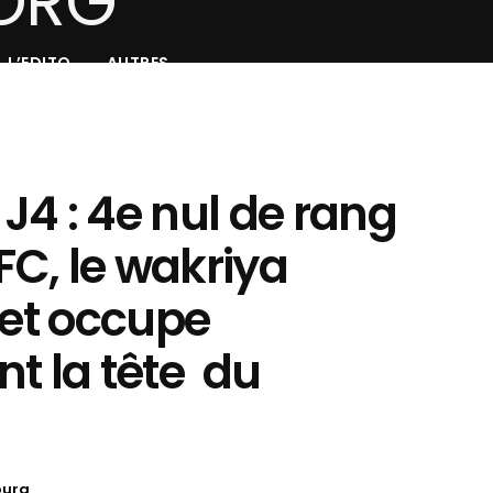
L’EDITO
AUTRES
 J4 : 4e nul de rang
FC, le wakriya
 et occupe
t la tête du
oura