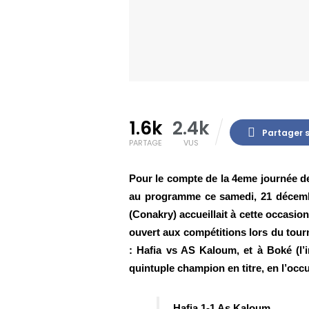
1.6k
2.4k
Partager 
PARTAGE
VUS
Pour le compte de la 4eme journée de
au programme ce samedi, 21 décemb
(Conakry) accueillait à cette occasio
ouvert aux compétitions lors du tourn
: Hafia vs AS Kaloum, et à Boké (l’i
quintuple champion en titre, en l’occ
Hafia 1-1 As Kaloum