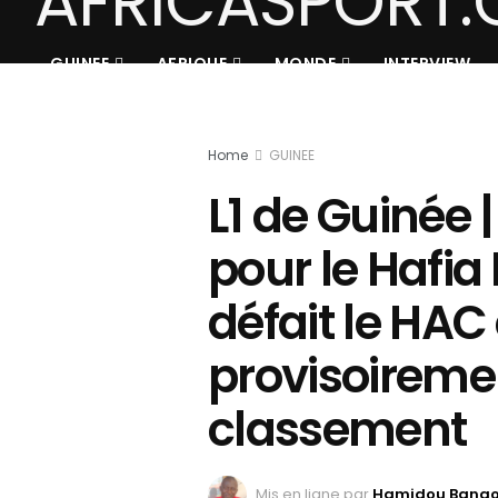
GUINEE
AFRIQUE
MONDE
INTERVIEW
Home
GUINEE
L1 de Guinée |
pour le Hafia 
défait le HAC
provisoiremen
classement
Mis en ligne par
Hamidou Bang