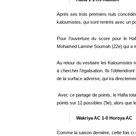
Après ses trois premiers nuls concédés
Pour l’ouverture du score pour le Haf
Mohamed Lamine Soumah (22e) qui a mar
Au retour du vestiaire les Kaloumistes r
à chercher l’égalisation. Ils l’obtiend
de la surface adverse, qui ira directement
 Avec ce partage de points, le Hafia totalise après quatre sorties cette saison (2019 -2020) quatre 
points sur 12 possibles (9e), alors que 
Wakriya AC 1-0 Horoya AC 
Comme la saison dernière, cette fois ci 