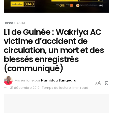
Home
GUINEE
L1 de Guinée : Wakriya AC
victime d’accident de
circulation, un mort et des
blessés enregistrés
(communiqué)
Mis en ligne par
Hamidou Bangoura
A
A
31 décembre 2019
Temps de lecture:1 min read