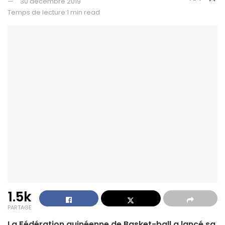
30 décembre 2019
Temps de lecture:1 min read
1.5k
PARTAGE
La Fédération guinéenne de Basket-ball a lancé sa