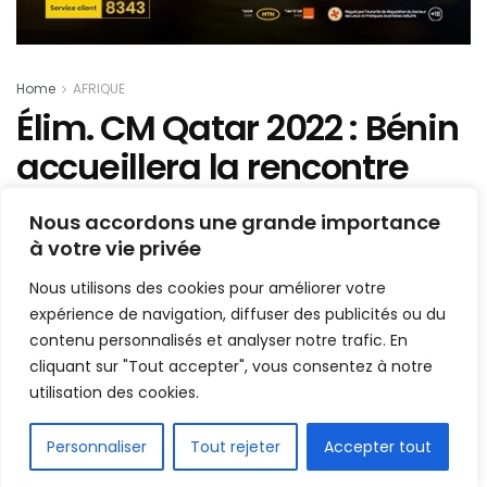
Home
AFRIQUE
Élim. CM Qatar 2022 : Bénin
accueillera la rencontre
Côte d’Ivoire vs Malawi, les
Nous accordons une grande importance
détails…
à votre vie privée
Nous utilisons des cookies pour améliorer votre
Mis en ligne par
la redaction
expérience de navigation, diffuser des publicités ou du
A
A
23 septembre 2021
contenu personnalisés et analyser notre trafic. En
Temps de lecture:1 min read
cliquant sur "Tout accepter", vous consentez à notre
utilisation des cookies.
FR
Personnaliser
Tout rejeter
Accepter tout