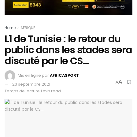
Home
AFRIQUE
L1 de Tunisie : le retour du
public dans les stades sera
discuté par le CS…
Mis en ligne par
AFRICASPORT
A
A
23 septembre 2021
Temps de lecture:1 min read