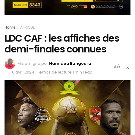
Home
AFRIQUE
LDC CAF : les affiches des
demi-finales connues
Mis en ligne par
Hamidou Bangoura
A
A
6 avril 2024
Temps de lecture:1 min read