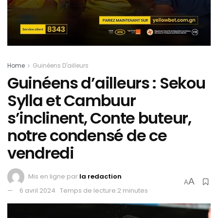
Home
Guinéens D'ailleurs
Guinéens d’ailleurs : Sekou
Sylla et Cambuur
s’inclinent, Conte buteur,
notre condensé de ce
vendredi
Mis en ligne par
la redaction
A
A
6 avril 2024
Temps de lecture:2 minutes