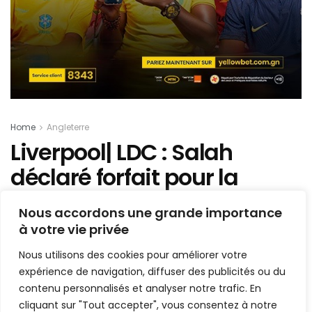
Home
Angleterre
Liverpool| LDC : Salah
déclaré forfait pour la
réception du Barcelone
Nous accordons une grande importance
à votre vie privée
Mis en ligne par
AFRICASPORT
A
A
Nous utilisons des cookies pour améliorer votre
6 mai 2019
Temps de lecture:1 min read
expérience de navigation, diffuser des publicités ou du
1.5k
contenu personnalisés et analyser notre trafic. En
cliquant sur "Tout accepter", vous consentez à notre
PARTAGE