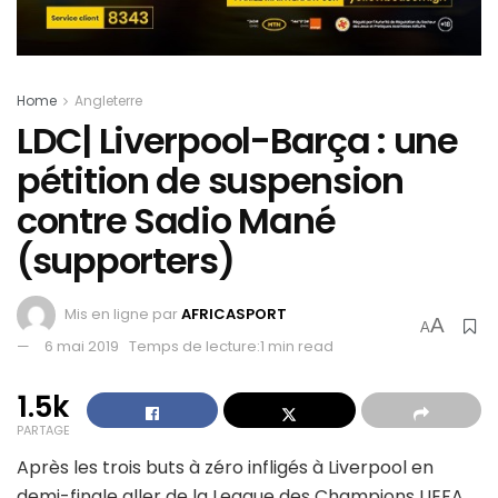
Home
Angleterre
LDC| Liverpool-Barça : une
pétition de suspension
contre Sadio Mané
(supporters)
Mis en ligne par
AFRICASPORT
A
A
6 mai 2019
Temps de lecture:1 min read
1.5k
PARTAGE
Après les trois buts à zéro infligés à Liverpool en
demi-finale aller de la League des Champions UEFA,