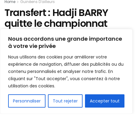
Home
Guinéens D'ailleurs
Transfert : Hadji BARRY
quitte le championnat
Nord Américain !
Nous accordons une grande importance
à votre vie privée
Mis en ligne par
AFRICASPORT
A
A
Nous utilisons des cookies pour améliorer votre
4 octobre 2022
Temps de lecture:1 min read
expérience de navigation, diffuser des publicités ou du
contenu personnalisés et analyser notre trafic. En
cliquant sur "Tout accepter", vous consentez à notre
utilisation des cookies.
FR
Personnaliser
Tout rejeter
Accepter tout