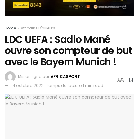
Home
Africains D'ailleurs
LDC UEFA : Sadio Mané
ouvre son compteur de but
avec le Bayern Munich !
Mis en ligne par
AFRICASPORT
A
A
4 octobre 2022
Temps de lecture:1 min read