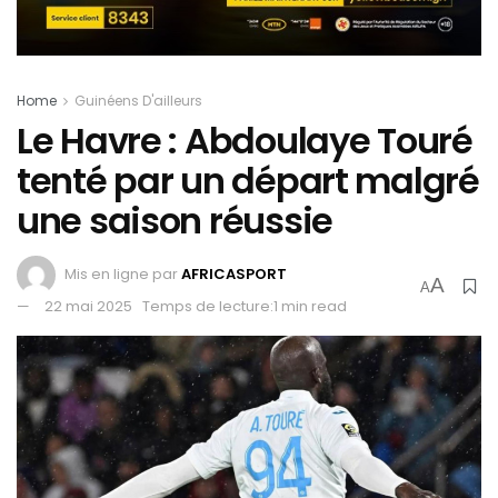
Home
Guinéens D'ailleurs
Le Havre : Abdoulaye Touré
tenté par un départ malgré
une saison réussie
Mis en ligne par
AFRICASPORT
A
A
22 mai 2025
Temps de lecture:1 min read