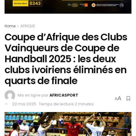
Home
AFRIQUE
Coupe d’Afrique des Clubs
Vainqueurs de Coupe de
Handball 2025 : les deux
clubs ivoiriens éliminés en
quarts de finale
Mis en ligne par
AFRICASPORT
A
A
22 mai 2025
Temps de lecture:2 minutes