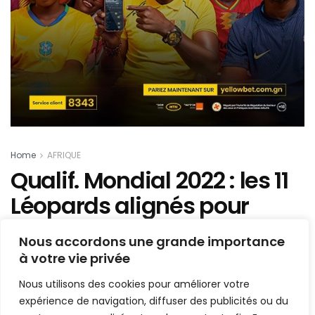
Home
AFRIQUE
Qualif. Mondial 2022 : les 11
Léopards alignés pour
défier la Tanzanie
Nous accordons une grande importance
à votre vie privée
Mis en ligne par
la redaction
A
A
Nous utilisons des cookies pour améliorer votre
11 novembre 2021
Temps de lecture:1 min read
expérience de navigation, diffuser des publicités ou du