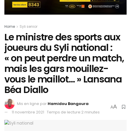
Home
Syli senior
Le ministre des sports aux
joueurs du Syli national :
« on peut perdre un match,
mais les gars mouillez-
vous le maillot… » Lansana
Béa Diallo
Mis en ligne par
Hamidou Bangoura
A
A
11 novembre 2021
Temps de lecture:2 minutes