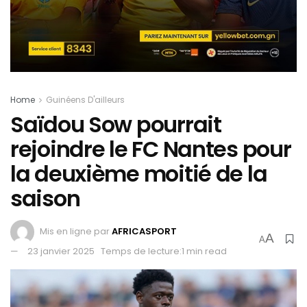
Home
Guinéens D'ailleurs
Saïdou Sow pourrait
rejoindre le FC Nantes pour
la deuxième moitié de la
saison
Mis en ligne par
AFRICASPORT
A
A
23 janvier 2025
Temps de lecture:1 min read