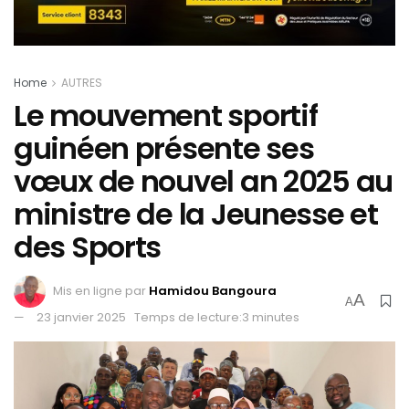
Home
AUTRES
Le mouvement sportif
guinéen présente ses
vœux de nouvel an 2025 au
ministre de la Jeunesse et
des Sports
Mis en ligne par
Hamidou Bangoura
A
A
23 janvier 2025
Temps de lecture:3 minutes