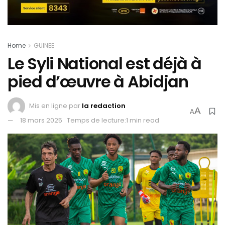
Home
GUINEE
Le Syli National est déjà à
pied d’œuvre à Abidjan
Mis en ligne par
la redaction
A
A
18 mars 2025
Temps de lecture:1 min read