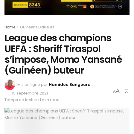
Home
Guinéens D'ailleurs
League des champions
UEFA : Sheriff Tiraspol
s’impose, Momo Yansané
(Guinéen) buteur
Mis en ligne par
Hamidou Bangoura
A
A
15 septembre 2021
Temps de lecture:1 min read