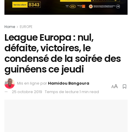
Home
EUROPE
League Europa : nul,
défaite, victoires, le
condensé de la soirée des
guinéens ce jeudi
Mis en ligne par
Hamidou Bangoura
A
A
25 octobre 2019
Temps de lecture:1 min read