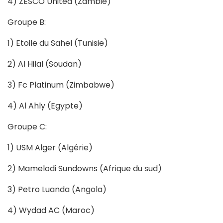
4) ZESCO United (Zambie)
Groupe B:
1) Etoile du Sahel (Tunisie)
2) Al Hilal (Soudan)
3) Fc Platinum (Zimbabwe)
4) Al Ahly (Egypte)
Groupe C:
1) USM Alger (Algérie)
2) Mamelodi Sundowns (Afrique du sud)
3) Petro Luanda (Angola)
4) Wydad AC (Maroc)