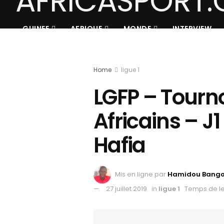
GUINEE
AFRIQUE
MONDE
INTERVIEW
Home
ligue 1
LGFP – Tourno
Africains – J1
Hafia
Mis en ligne par
Hamidou Bang
27 juillet 2019
in
ligue 1
Temps de le