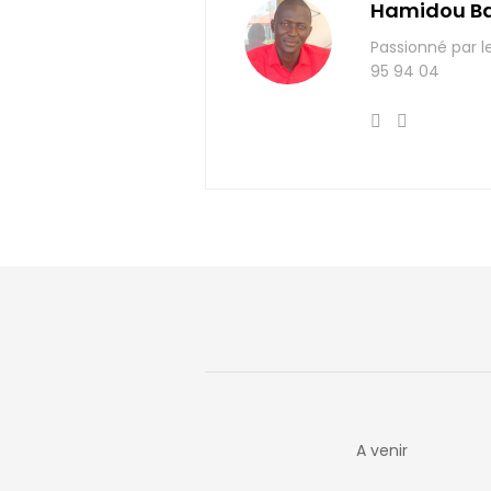
Hamidou B
Passionné par l
95 94 04
A venir