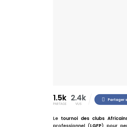
1.5k
2.4k
Partager 
PARTAGE
VUS
Le
tournoi des clubs Africain
professionnel (
LGFP
) pour pe