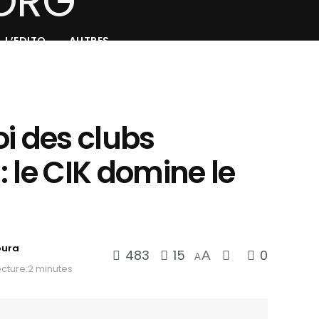
L’EDITO
AUTRES
i des clubs
 : le CIK domine le
oura
483
15
0
A
A
cture:2 minutes