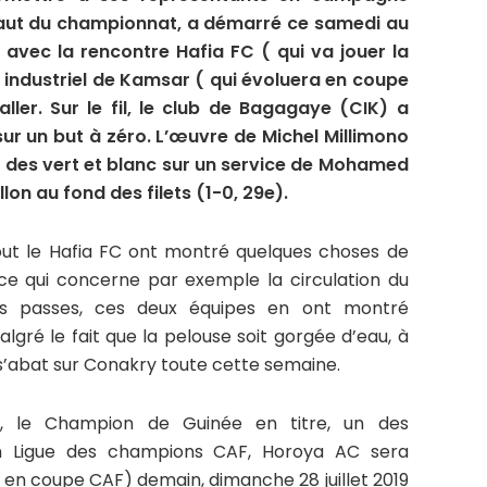
éfaut du championnat, a démarré ce samedi au
avec la rencontre Hafia FC ( qui va jouer la
 industriel de Kamsar ( qui évoluera en coupe
ler. Sur le fil, le club de Bagagaye (CIK) a
sur un but à zéro. L’œuvre de Michel Millimono
t des vert et blanc sur un service de Mohamed
on au fond des filets (1-0, 29e).
out le Hafia FC ont montré quelques choses de
ce qui concerne par exemple la circulation du
les passes, ces deux équipes en ont montré
gré le fait que la pelouse soit gorgée d’eau, à
 s’abat sur Conakry toute cette semaine.
e, le Champion de Guinée en titre, un des
n Ligue des champions CAF, Horoya AC sera
 en coupe CAF) demain, dimanche 28 juillet 2019