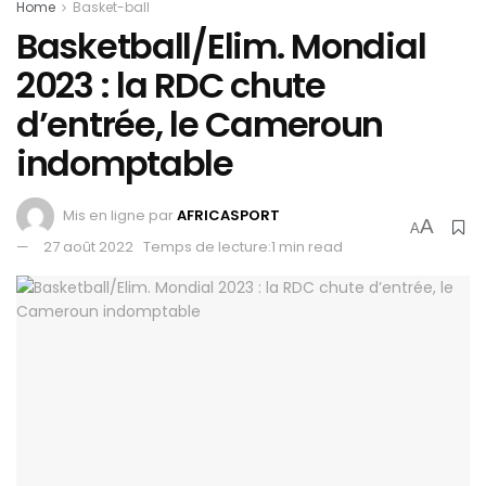
Home
Basket-ball
Basketball/Elim. Mondial
2023 : la RDC chute
d’entrée, le Cameroun
indomptable
Mis en ligne par
AFRICASPORT
A
A
27 août 2022
Temps de lecture:1 min read