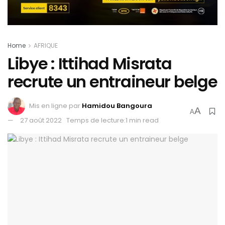
Home
AFRIQUE
Libye : Ittihad Misrata
recrute un entraineur belge
Mis en ligne par
Hamidou Bangoura
A
A
27 août 2022
Temps de lecture:1 min read