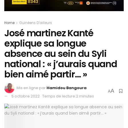
Home
Guinéens D'ailleurs
José martinez Kanté
explique sa longue
absence au sein du Syli
national : « j’aurais quand
bien aimé partir… »
Mis en ligne par
Hamidou Bangoura
A
A
5 octobre 2022
Temps de lecture:2 minutes