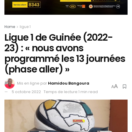
Home
ligue 1
Ligue 1 de Guinée (2022-
23) : « nous avons
programmé les 13 journées
(phase aller) »
Mis en ligne par
Hamidou Bangoura
A
A
5 octobre 2022
Temps de lecture:1 min read