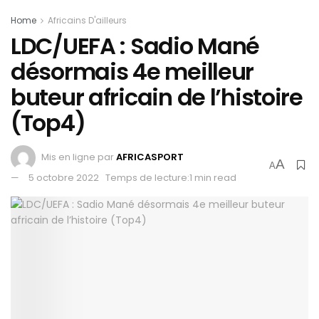
Home
Africains D'ailleurs
LDC/UEFA : Sadio Mané
désormais 4e meilleur
buteur africain de l’histoire
(Top4)
Mis en ligne par
AFRICASPORT
A
A
5 octobre 2022
Temps de lecture:1 min read