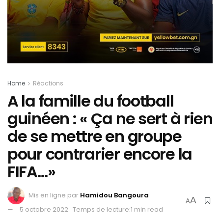
Home
Réactions
A la famille du football
guinéen : « Ça ne sert à rien
de se mettre en groupe
pour contrarier encore la
FIFA…»
Mis en ligne par
Hamidou Bangoura
A
A
5 octobre 2022
Temps de lecture:1 min read