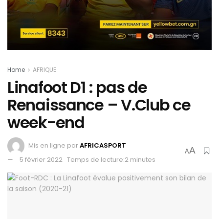
Home
AFRIQUE
Linafoot D1 : pas de
Renaissance – V.Club ce
week-end
Mis en ligne par
AFRICASPORT
A
A
5 février 2022
Temps de lecture:2 minutes