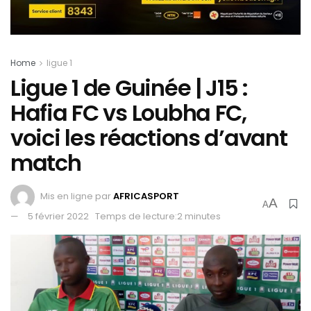
Home
ligue 1
Ligue 1 de Guinée | J15 :
Hafia FC vs Loubha FC,
voici les réactions d’avant
match
Mis en ligne par
AFRICASPORT
A
A
5 février 2022
Temps de lecture:2 minutes