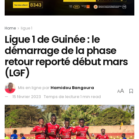
Home
ligue 1
Ligue 1 de Guinée : le
démarrage de la phase
retour reporté début mars
(LGF)
Mis en ligne par
Hamidou Bangoura
A
A
15 février 2023
Temps de lecture:1 min read