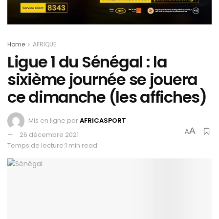
Home
AFRIQUE
Ligue 1 du Sénégal : la
sixième journée se jouera
ce dimanche (les affiches)
Mis en ligne par
AFRICASPORT
A
A
26 décembre 2021
Temps de lecture:1 min read