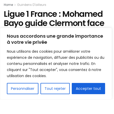
Home
Guinéens D'ailleurs
Ligue 1 France : Mohamed
Bayo guide Clermont face
à Marseille
Nous accordons une grande importance
à votre vie privée
Mis en ligne par
AFRICASPORT
A
A
Nous utilisons des cookies pour améliorer votre
20 février 2022
Temps de lecture:1 min read
expérience de navigation, diffuser des publicités ou du
contenu personnalisés et analyser notre trafic. En
cliquant sur "Tout accepter", vous consentez à notre
utilisation des cookies.
FR
Personnaliser
Tout rejeter
Accepter tout