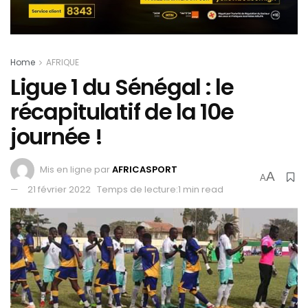
Home
AFRIQUE
Ligue 1 du Sénégal : le
récapitulatif de la 10e
journée !
Mis en ligne par
AFRICASPORT
A
A
21 février 2022
Temps de lecture:1 min read