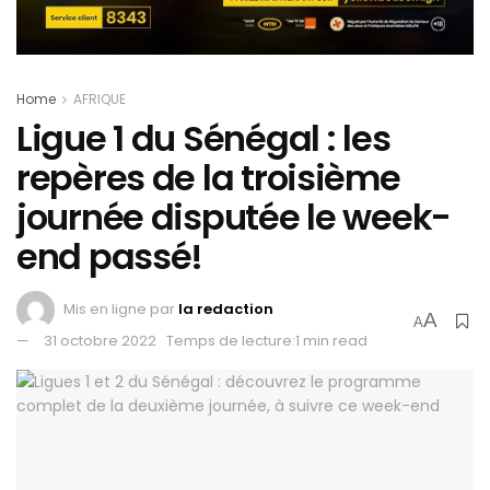
Home
AFRIQUE
Ligue 1 du Sénégal : les
repères de la troisième
journée disputée le week-
end passé!
Mis en ligne par
la redaction
A
A
31 octobre 2022
Temps de lecture:1 min read