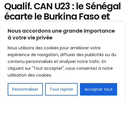
Qualif. CAN U23 : le Sénégal
écarte le Burkina Faso et
passe au dernier tour
Nous accordons une grande importance
à votre vie privée
Mis en ligne par
AFRICASPORT
A
A
Nous utilisons des cookies pour améliorer votre
30 octobre 2022
Temps de lecture:1 min read
expérience de navigation, diffuser des publicités ou du
contenu personnalisés et analyser notre trafic. En
cliquant sur "Tout accepter", vous consentez à notre
utilisation des cookies.
FR
Personnaliser
Tout rejeter
Accepter tout
1.5k